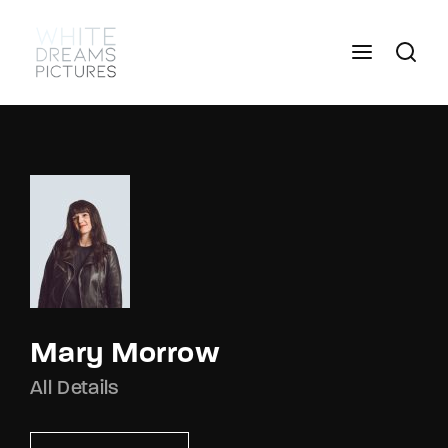
Login
Register
Username or Email Address
Press Enter / Return to begin your search or hit
ESC to close
Password
Mary Morrow
SIGN IN
All Details
Remember Me