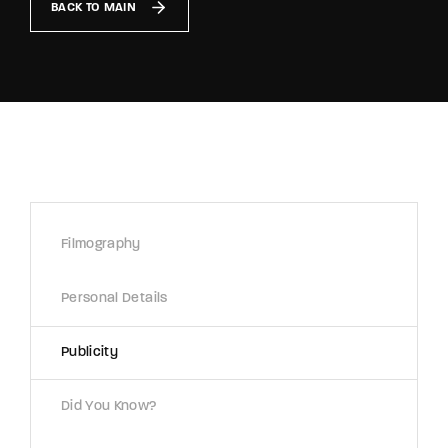
BACK TO MAIN
Lost Your Password?
By signing in, you agree to
our terms and
conditions
and our
privacy policy
.
Filmography
Personal Details
Publicity
Did You Know?