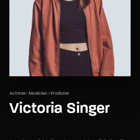
Lost Your Password?
By signing in, you agree to
our terms and
conditions
and our
privacy policy
.
Actress
Musician
Producer
Victoria Singer