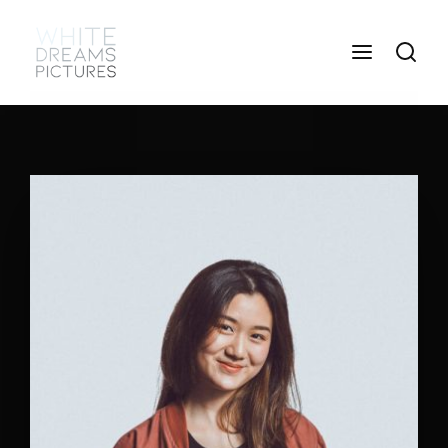
Login
Register
Username or Email Address
Press Enter / Return to begin your search or hit
ESC to close
Password
SIGN IN
Remember Me